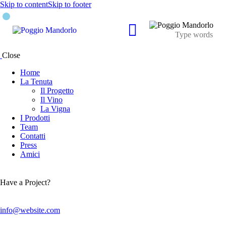
Skip to content
Skip to footer
Close
Home
La Tenuta
Il Progetto
Il Vino
La Vigna
I Prodotti
Team
Contatti
Press
Amici
Have a Project?
info@website.com