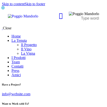
Skip to content
Skip to footer
Close
Home
La Tenuta
Il Progetto
Il Vino
La Vigna
I Prodotti
Team
Contatti
Press
Amici
Have a Project?
info@website.com
Want to Work with Us?