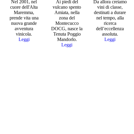
Nel 2001, nel
Ai piedi del
Da allora creiamo
cuore dell'Alta
vulcano spento
vini di classe,
Maremma,
Amiata, nella
destinati a durare
prende vita una
zona del
nel tempo, alla
nuova grande
Montecucco
ricerca
avventura
DOCG, nasce la
dell’eccellenza
vinicola.
Tenuta Poggio
assoluta.
Leggi
Mandorlo.
Leggi
Leggi