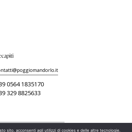
ecapiti
ontatti@poggiomandorlo.it
39 0564 1835170
39 329 8825633
 sito, acconsenti agli utilizzi di cookies e delle altre tecnologie.
lo Srl | P. Iva 01054100522 |