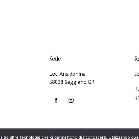
Sede
R
Loc. Ansidonina
c
58038 Seggiano GR
+
+
s ed altre tecnologie che ci permettono di riconoscerti. Utilizzando questo
© 2026 Poggio Mandor