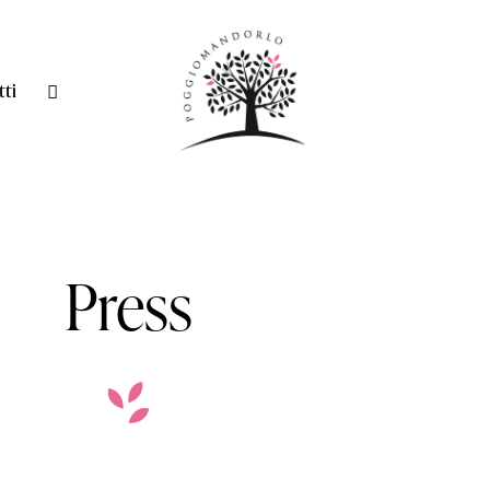
tti
Press